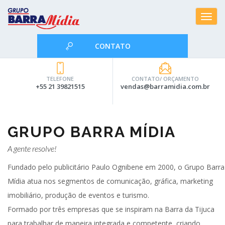
Toggle
navigat
CONTATO
TELEFONE
CONTATO/ ORÇAMENTO
+55 21 39821515
vendas@barramidia.com.br
GRUPO BARRA MÍDIA
A gente resolve!
Fundado pelo publicitário Paulo Ognibene em 2000, o Grupo Barra
Mídia atua nos segmentos de comunicação, gráfica, marketing
imobiliário, produção de eventos e turismo.
Formado por três empresas que se inspiram na Barra da Tijuca
para trabalhar de maneira integrada e competente, criando