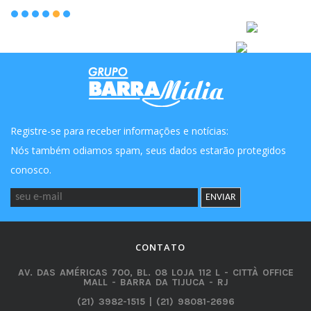
Registre-se para receber informações e notícias:
Nós também odiamos spam, seus dados estarão protegidos
conosco.
CONTATO
AV. DAS AMÉRICAS 700, BL. 08 LOJA 112 L - CITTÀ OFFICE
MALL - BARRA DA TIJUCA - RJ
(21) 3982-1515 | (21) 98081-2696